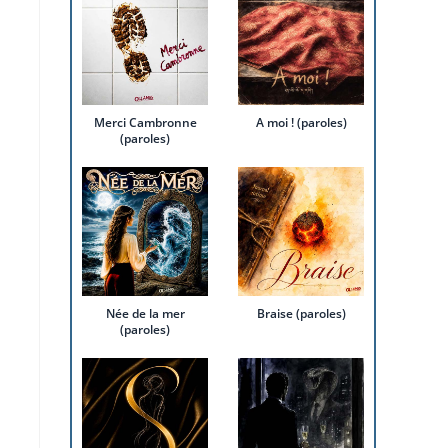
Merci Cambronne
A moi ! (paroles)
(paroles)
Née de la mer
Braise (paroles)
(paroles)