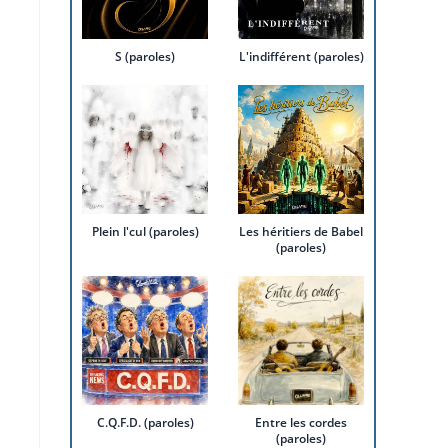
S (paroles)
L'indifférent (paroles)
Plein l'cul (paroles)
Les héritiers de Babel
(paroles)
C.Q.F.D. (paroles)
Entre les cordes
(paroles)