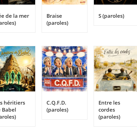
e de la mer
Braise
S (paroles)
aroles)
(paroles)
s héritiers
C.Q.F.D.
Entre les
 Babel
(paroles)
cordes
aroles)
(paroles)