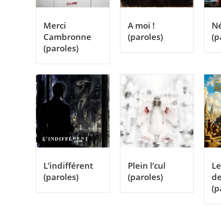
Merci
A moi !
Né
Cambronne
(paroles)
(p
(paroles)
L’indifférent
Plein l’cul
Le
(paroles)
(paroles)
de
(p