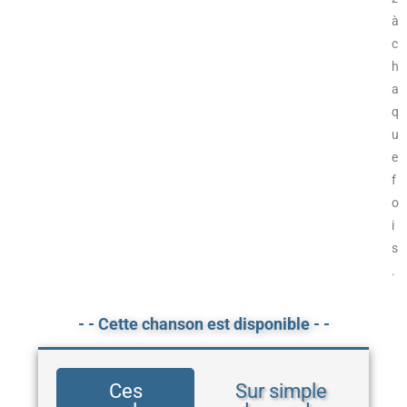
à
c
h
a
q
u
e
f
o
i
s
.
- - Cette chanson est disponible - -
Ces
Sur simple