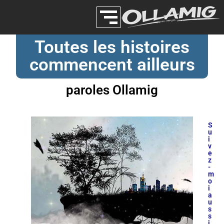
Toutes les histoires
commencent ailleurs
paroles Ollamig
S
u
i
v
e
z
-
m
o
i
a
u
s
s
i