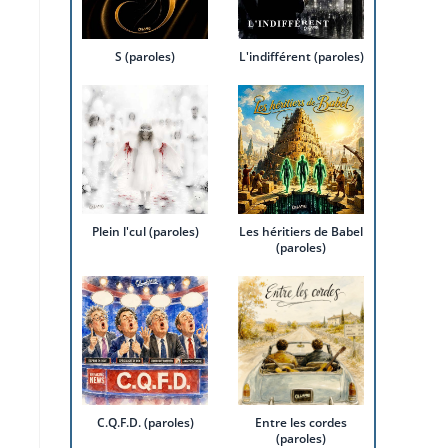
S (paroles)
L'indifférent (paroles)
Plein l'cul (paroles)
Les héritiers de Babel
(paroles)
C.Q.F.D. (paroles)
Entre les cordes
(paroles)