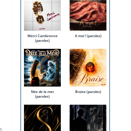
Merci Cambronne
A moi ! (paroles)
(paroles)
Née de la mer
Braise (paroles)
(paroles)
e,