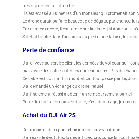
très rapide, en fait, il tombe.
Il s’est écrasé à 10 mètres d’un monsieur qui promenait son c
Le drone aurait pu faire beaucoup de dégâts, par chance, lui 
Par chance encore, il est tombé sur la plage, j’ai donc pu le ré
S’il était tombé dans l’océan ou au pied d’une falaise, le drone
Perte de confiance
J’ai envoyé au service client les données de vol pour qu’il c
mais avec des câbles internes non connectés. Pas de chance
Ce câble est pourtant primordial, car tout passe par lui, donc
J’ai demandé un échange du drone, refusé.
J’ai finalement réussi à obtenir un remboursement partiel.
Perte de confiance dans ce drone, c’est dommage, je commença
Achat du DJI Air 2S
Deux mois et demi pour choisir mon nouveau drone.
J’ai regardé des tutos, lu des articles, pris conseils pour fi