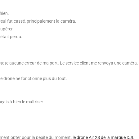
hien.
seul fut cassé, principalement la caméra.
cupérer.
 était perdu.
onstate aucune erreur de ma part. Le service client me renvoya une caméra,
.
 le drone ne fonctionne plus du tout.
is à bien le maîtriser.
nalement opter pour la pépite du moment,
le drone Air 2S de la marque DJI
.