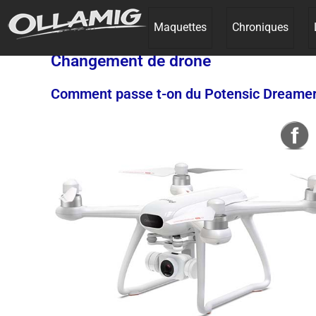
Maquettes
Chroniques
Changement de drone
Comment passe t-on du Potensic Dreamer 