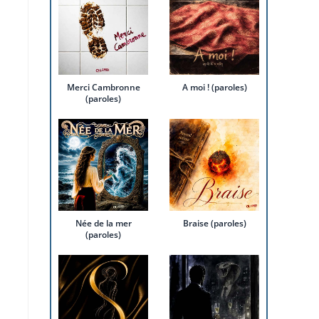
Merci Cambronne
A moi ! (paroles)
(paroles)
Née de la mer
Braise (paroles)
(paroles)