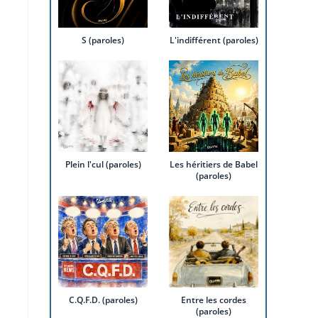
S (paroles)
L'indifférent (paroles)
Plein l'cul (paroles)
Les héritiers de Babel
(paroles)
C.Q.F.D. (paroles)
Entre les cordes
(paroles)