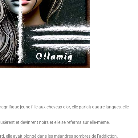
e
gnifique jeune fille aux cheveux d’or, elle parlait quatre langues, elle
èrent et devinrent noirs et elle se referma sur elle-même.
tard, elle avait plongé dans les méandres sombres de l’addiction.