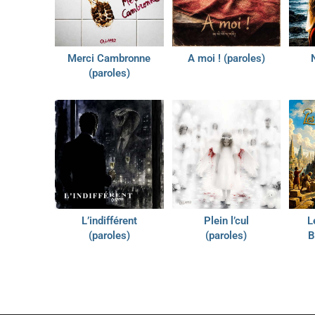
Merci Cambronne
A moi ! (paroles)
(paroles)
L’indifférent
Plein l’cul
L
(paroles)
(paroles)
B