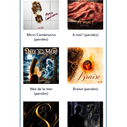
Merci Cambronne
A moi ! (paroles)
(paroles)
Née de la mer
Braise (paroles)
(paroles)