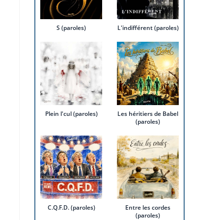
S (paroles)
L'indifférent (paroles)
Plein l'cul (paroles)
Les héritiers de Babel
(paroles)
C.Q.F.D. (paroles)
Entre les cordes
(paroles)