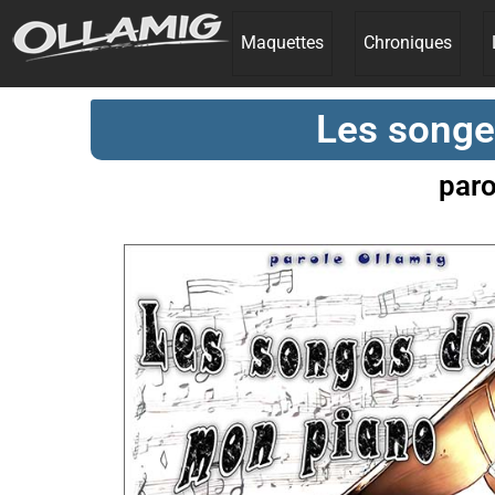
Maquettes
Chroniques
Les songe
paro